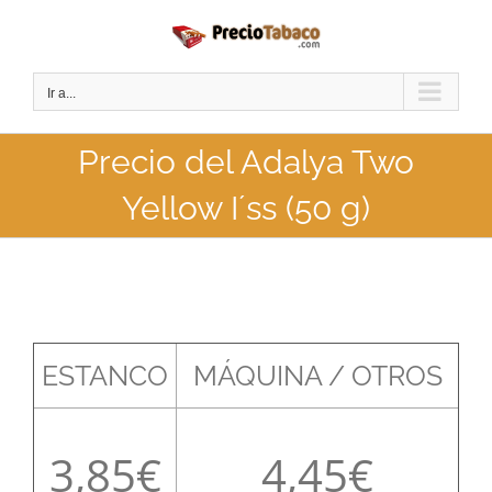
Saltar
al
contenido
Ir a...
Precio del Adalya Two
Yellow I´ss (50 g)
ESTANCO
MÁQUINA / OTROS
3,85
4,45