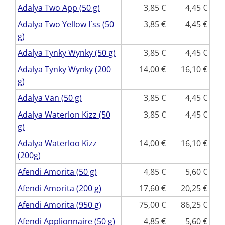
Adalya Two App (50 g)
3,85
4,45
Adalya Two Yellow I´ss (50
3,85
4,45
g)
Adalya Tynky Wynky (50 g)
3,85
4,45
Adalya Tynky Wynky (200
14,00
16,10
g)
Adalya Van (50 g)
3,85
4,45
Adalya Waterlon Kizz (50
3,85
4,45
g)
Adalya Waterloo Kizz
14,00
16,10
(200g)
Afendi Amorita (50 g)
4,85
5,60
Afendi Amorita (200 g)
17,60
20,25
Afendi Amorita (950 g)
75,00
86,25
Afendi Applionnaire (50 g)
4,85
5,60