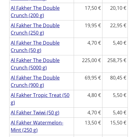
Al Fakher The Double
17,50
20,10
Crunch (200 g)
Al Fakher The Double
19,95
22,95
Crunch (250 g)
Al Fakher The Double
4,70
5,40
Crunch (50 g)
Al Fakher The Double
225,00
258,75
Crunch (5000 g)
Al Fakher The Double
69,95
80,45
Crunch (900 g)
Al Fakher Tropic Treat (50
4,80
5,50
g)
Al Fakher Twiwi (50 g)
4,70
5,40
Al Fakher Watermelon-
13,50
15,50
Mint (250 g)