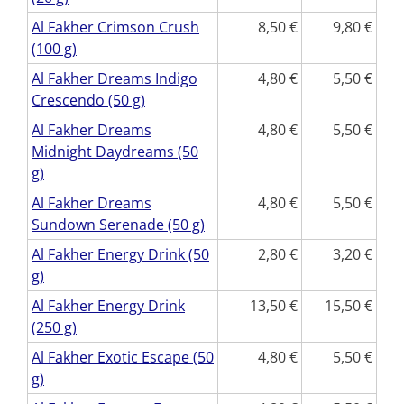
Al Fakher Crimson Crush
8,50
9,80
(100 g)
Al Fakher Dreams Indigo
4,80
5,50
Crescendo (50 g)
Al Fakher Dreams
4,80
5,50
Midnight Daydreams (50
g)
Al Fakher Dreams
4,80
5,50
Sundown Serenade (50 g)
Al Fakher Energy Drink (50
2,80
3,20
g)
Al Fakher Energy Drink
13,50
15,50
(250 g)
Al Fakher Exotic Escape (50
4,80
5,50
g)