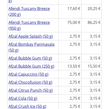
g)
Afendi Tuscany Breeze
17,60
20,25
(200 g)
Afendi Tuscany Breeze
75,00
86,25
(950 g)
Afzal Apple Splash (50 g)
2,75
3,15
Afzal Bombay Panmasala
2,75
3,15
(50 g)
Afzal Bubble Gum (50 g)
2,75
3,15
Afzal Bubble Gum (250 g)
13,50
15,50
Afzal Capuccino (50 g)
2,75
3,15
Afzal Chocofusion (50 g)
2,75
3,15
Afzal Citrus Punch (50 g)
2,75
3,15
Afzal Cola (50 g)
2,75
3,15
Afzal Crush Ice (50 g)
2,75
3,15