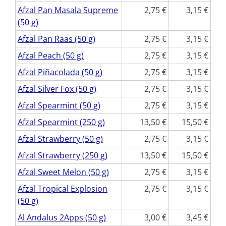
Afzal Pan Masala Supreme
2,75
3,15
(50 g)
Afzal Pan Raas (50 g)
2,75
3,15
Afzal Peach (50 g)
2,75
3,15
Afzal Piñacolada (50 g)
2,75
3,15
Afzal Silver Fox (50 g)
2,75
3,15
Afzal Spearmint (50 g)
2,75
3,15
Afzal Spearmint (250 g)
13,50
15,50
Afzal Strawberry (50 g)
2,75
3,15
Afzal Strawberry (250 g)
13,50
15,50
Afzal Sweet Melon (50 g)
2,75
3,15
Afzal Tropical Explosion
2,75
3,15
(50 g)
Al Andalus 2Apps (50 g)
3,00
3,45