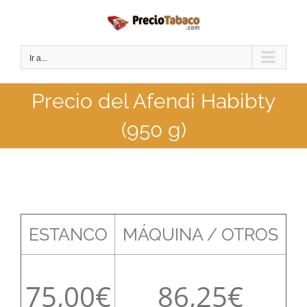
Saltar
al
contenido
Ir a...
Precio del Afendi Habibty
(950 g)
ESTANCO
MÁQUINA / OTROS
75,00
86,25