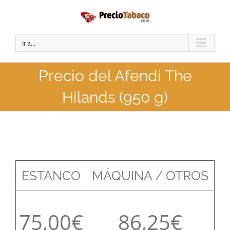
Saltar
al
contenido
Ir a...
Precio del Afendi The
Hilands (950 g)
ESTANCO
MÁQUINA / OTROS
75,00
86,25