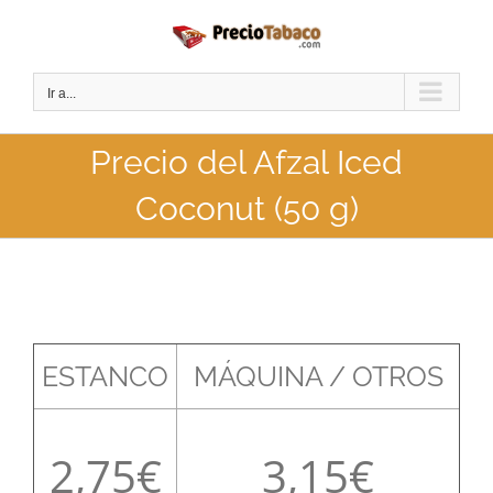
Saltar
al
contenido
Ir a...
Precio del Afzal Iced
Coconut (50 g)
ESTANCO
MÁQUINA / OTROS
2,75
3,15