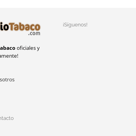
¡Síguenos!
tabaco
oficiales y
iamente!
sotros
ntacto