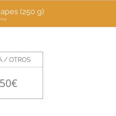
rapes (250 g)
250 g)
 / OTROS
,50