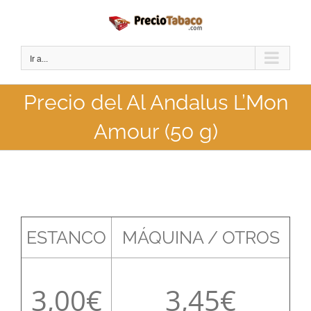
Saltar
al
contenido
Ir a...
Precio del Al Andalus L’Mon
Amour (50 g)
ESTANCO
MÁQUINA / OTROS
3,00
3,45