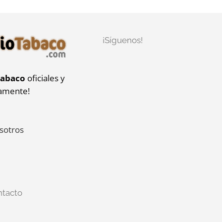
¡Síguenos!
tabaco
oficiales y
iamente!
sotros
ntacto