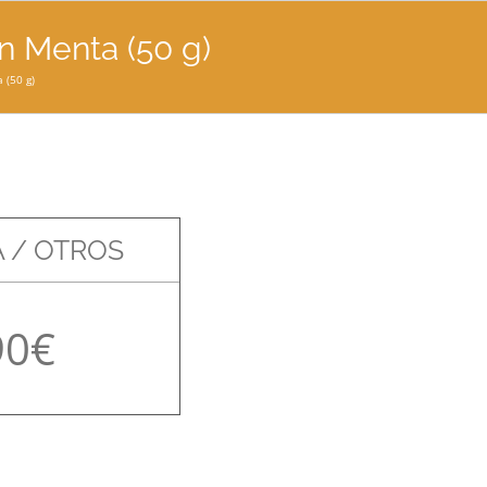
n Menta (50 g)
 (50 g)
 / OTROS
90