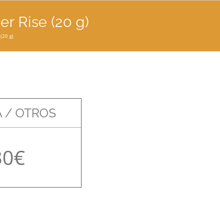
r Rise (20 g)
(20 g)
 / OTROS
30