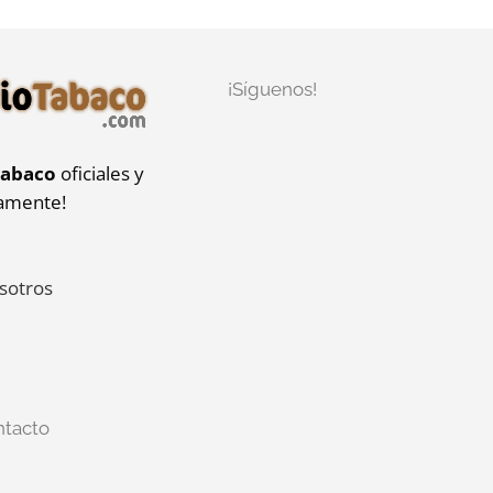
¡Síguenos!
tabaco
oficiales y
iamente!
sotros
ntacto