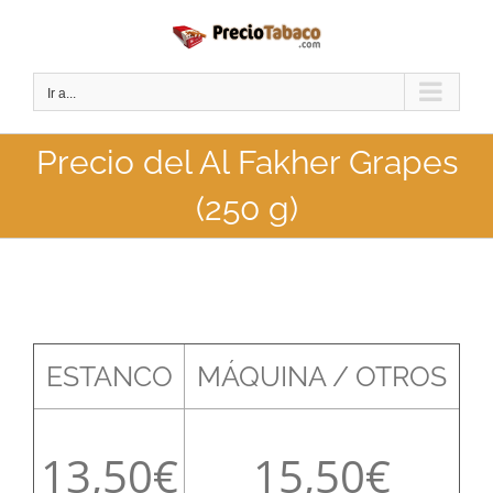
Saltar
al
contenido
Ir a...
Precio del Al Fakher Grapes
(250 g)
ESTANCO
MÁQUINA / OTROS
13,50
15,50