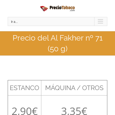
Saltar
al
contenido
Ir a...
Precio del Al Fakher nº 71
(50 g)
ESTANCO
MÁQUINA / OTROS
2,90
3,35