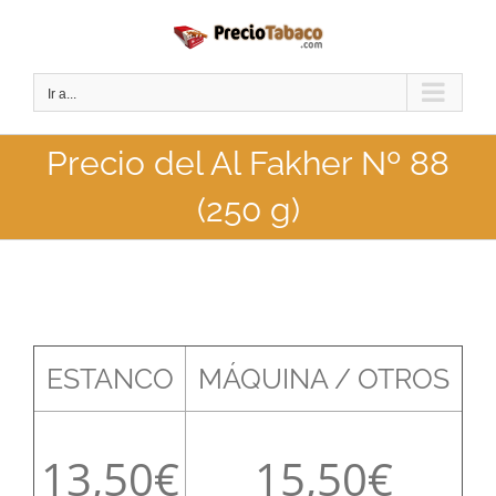
Saltar
al
contenido
Ir a...
Precio del Al Fakher Nº 88
(250 g)
ESTANCO
MÁQUINA / OTROS
13,50
15,50