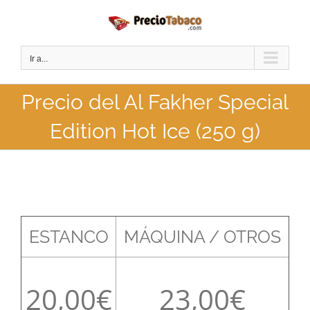
Saltar
al
contenido
Ir a...
Precio del Al Fakher Special
Edition Hot Ice (250 g)
ESTANCO
MÁQUINA / OTROS
20,00
23,00