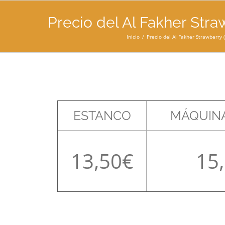
Precio del Al Fakher Stra
Inicio
Precio del Al Fakher Strawberry 
ESTANCO
MÁQUINA
13,50
15