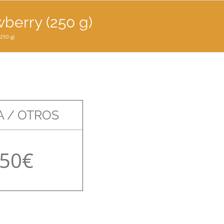
wberry (250 g)
(250 g)
 / OTROS
,50