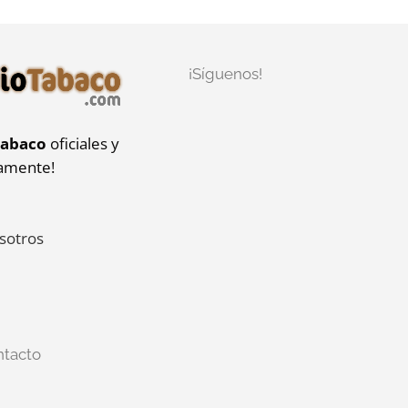
¡Síguenos!
tabaco
oficiales y
iamente!
sotros
ntacto