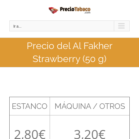
Saltar
al
contenido
Ir a...
Precio del Al Fakher
Strawberry (50 g)
ESTANCO
MÁQUINA / OTROS
2,80
3,20