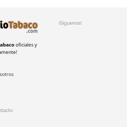
¡Síguenos!
tabaco
oficiales y
iamente!
sotros
ntacto