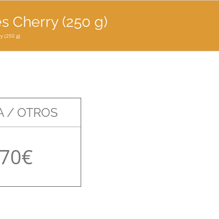
s Cherry (250 g)
y (250 g)
 / OTROS
,70