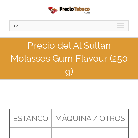
Saltar
al
contenido
Ir a...
Precio del Al Sultan
Molasses Gum Flavour (250
g)
ESTANCO
MÁQUINA / OTROS