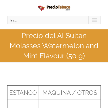
Saltar
al
contenido
Ir a...
Precio del Al Sultan
Molasses Watermelon and
Mint Flavour (50 g)
ESTANCO
MÁQUINA / OTROS