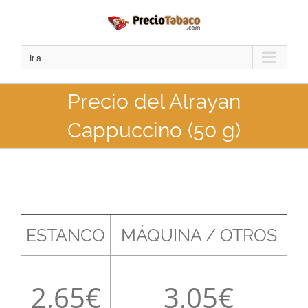
Saltar
al
contenido
Ir a...
Precio del Alrayan
Cappuccino (50 g)
ESTANCO
MÁQUINA / OTROS
2,65
3,05