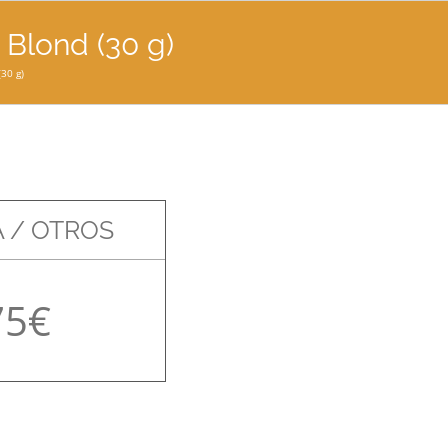
Blond (30 g)
30 g)
 / OTROS
75