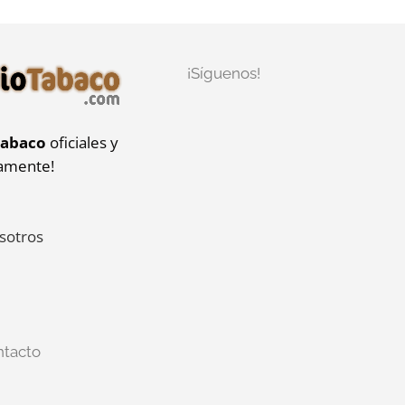
¡Síguenos!
tabaco
oficiales y
iamente!
sotros
ntacto