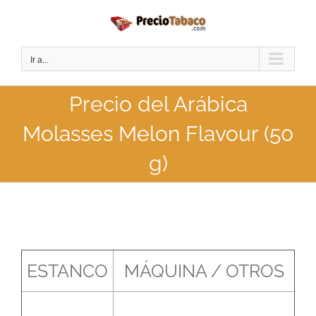
Saltar
al
contenido
Ir a...
Precio del Arábica
Molasses Melon Flavour (50
g)
ESTANCO
MÁQUINA / OTROS