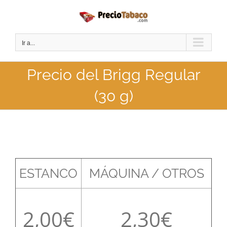
Saltar
al
contenido
Ir a...
Precio del Brigg Regular
(30 g)
ESTANCO
MÁQUINA / OTROS
2,00
2,30