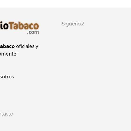
¡Síguenos!
tabaco
oficiales y
iamente!
sotros
ntacto