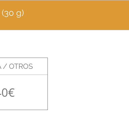
(30 g)
 / OTROS
40