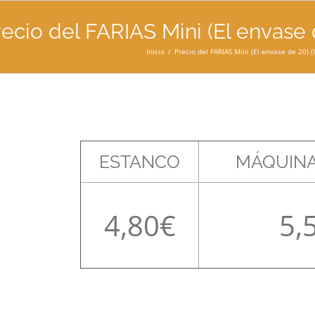
ecio del FARIAS Mini (El envase d
Inicio
Precio del FARIAS Mini (El envase de 20) (
ESTANCO
MÁQUINA
4,80
5,