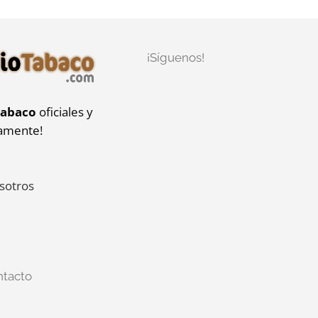
¡Síguenos!
tabaco
oficiales y
iamente!
sotros
ntacto