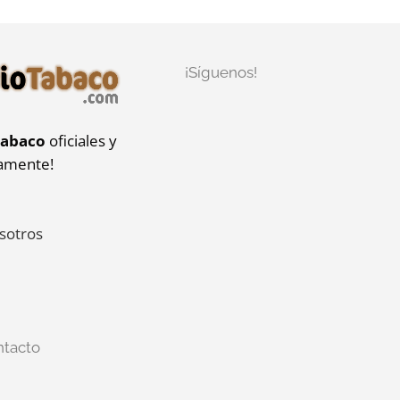
¡Síguenos!
tabaco
oficiales y
iamente!
sotros
ntacto