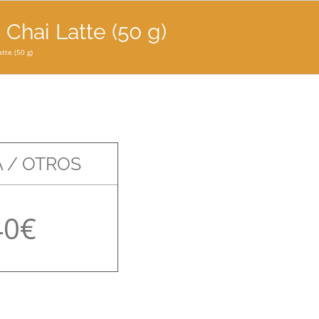
Chai Latte (50 g)
tte (50 g)
 / OTROS
40