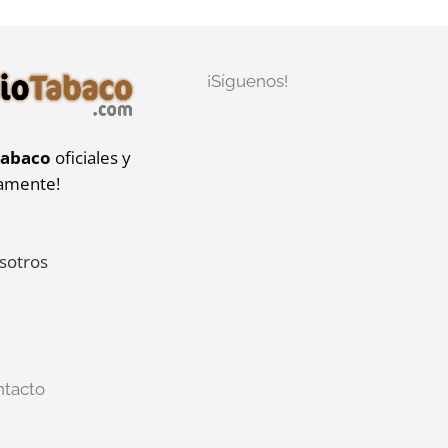
¡Síguenos!
tabaco
oficiales y
iamente!
sotros
ntacto