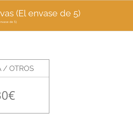
as (El envase de 5)
envase de 5)
 / OTROS
30