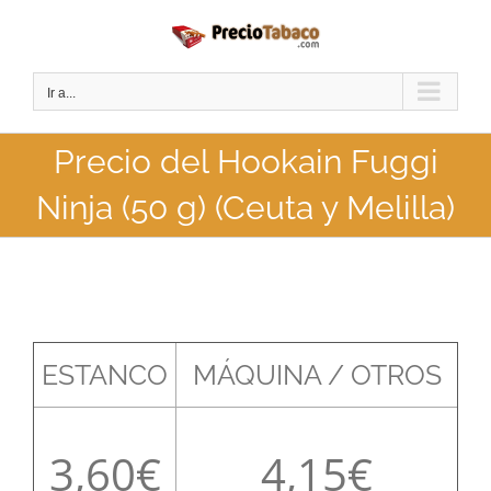
Saltar
al
contenido
Ir a...
Precio del Hookain Fuggi
Ninja (50 g) (Ceuta y Melilla)
ESTANCO
MÁQUINA / OTROS
3,60
4,15