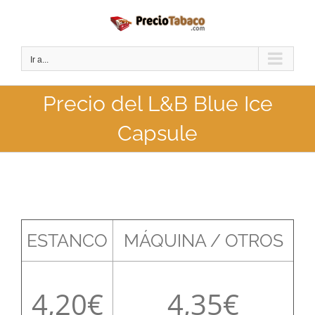
Saltar
al
contenido
Ir a...
Precio del L&B Blue Ice
Capsule
ESTANCO
MÁQUINA / OTROS
4,20
4,35