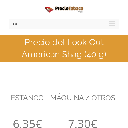
Saltar
al
contenido
Ir a...
Precio del Look Out
American Shag (40 g)
ESTANCO
MÁQUINA / OTROS
6,35
7,30