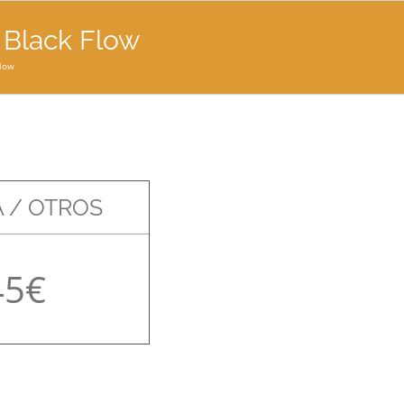
e Black Flow
Flow
 / OTROS
45