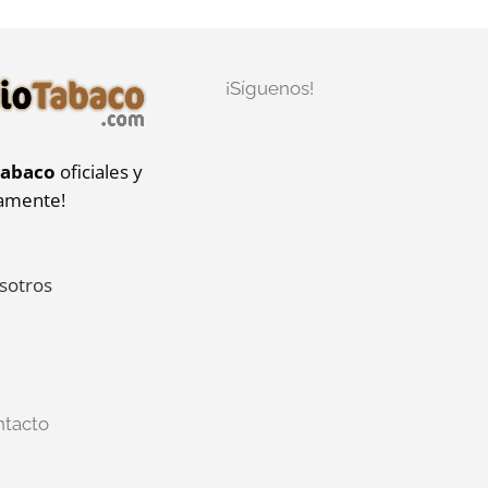
¡Síguenos!
tabaco
oficiales y
iamente!
sotros
ntacto