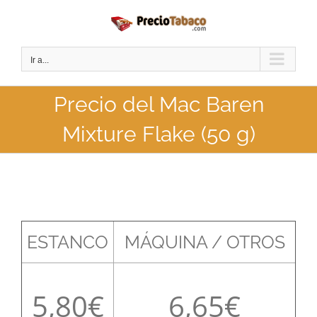
Saltar
al
contenido
Ir a...
Precio del Mac Baren
Mixture Flake (50 g)
ESTANCO
MÁQUINA / OTROS
5,80
6,65