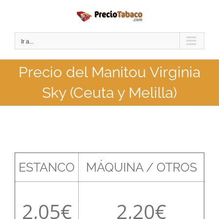
Saltar
al
contenido
Ir a...
Precio del Manitou Virginia
Sky (Ceuta y Melilla)
ESTANCO
MÁQUINA / OTROS
2,05
2,20