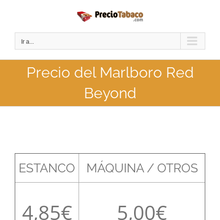
Saltar
al
contenido
Ir a...
Precio del Marlboro Red
Beyond
ESTANCO
MÁQUINA / OTROS
4,85
5,00