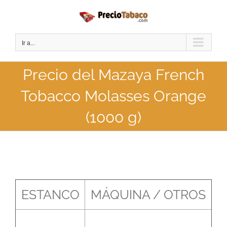
Saltar
al
contenido
Ir a...
Precio del Mazaya French
Tobacco Molasses Orange
(1000 g)
ESTANCO
MÁQUINA / OTROS