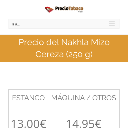
Saltar
al
contenido
Ir a...
Precio del Nakhla Mizo
Cereza (250 g)
ESTANCO
MÁQUINA / OTROS
13,00
14,95