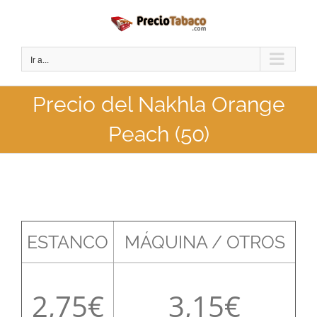
Saltar
al
contenido
Ir a...
Precio del Nakhla Orange
Peach (50)
ESTANCO
MÁQUINA / OTROS
2,75
3,15