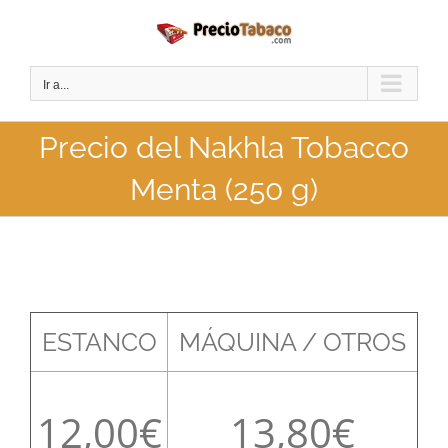
Saltar
al
contenido
Ir a...
Precio del Nakhla Tobacco
Menta (250 g)
ESTANCO
MÁQUINA / OTROS
12,00
13,80