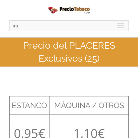
Saltar
al
contenido
Ir a...
Precio del PLACERES
Exclusivos (25)
ESTANCO
MÁQUINA / OTROS
0,95
1,10