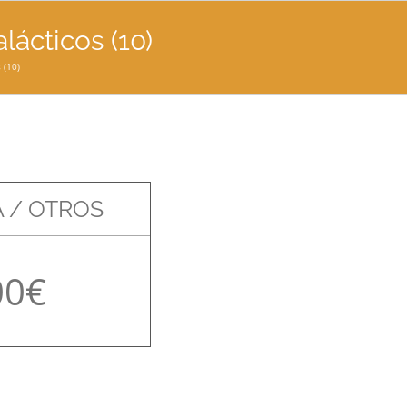
ácticos (10)
 (10)
 / OTROS
00