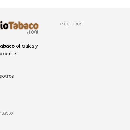
¡Síguenos!
tabaco
oficiales y
iamente!
sotros
ntacto