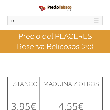
Saltar
al
contenido
Ir a...
Precio del PLACERES
Reserva Belicosos (20)
ESTANCO
MÁQUINA / OTROS
3,95
4,55