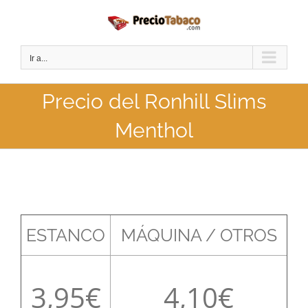
Saltar
al
contenido
Ir a...
Precio del Ronhill Slims
Menthol
ESTANCO
MÁQUINA / OTROS
3,95
4,10