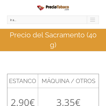
Saltar
al
contenido
Ir a...
Precio del Sacramento (40
g)
ESTANCO
MÁQUINA / OTROS
2,90
3,35