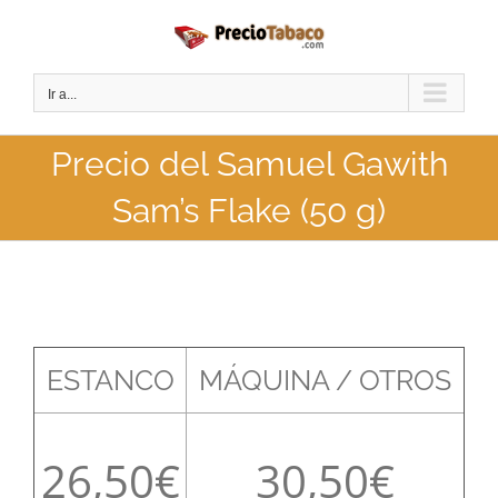
Saltar
al
contenido
Ir a...
Precio del Samuel Gawith
Sam’s Flake (50 g)
ESTANCO
MÁQUINA / OTROS
26,50
30,50