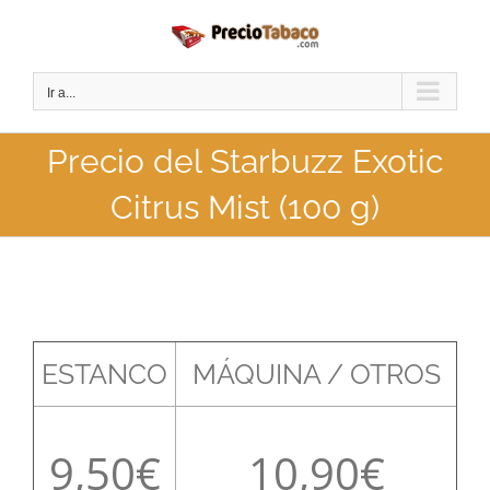
Saltar
al
contenido
Ir a...
Precio del Starbuzz Exotic
Citrus Mist (100 g)
ESTANCO
MÁQUINA / OTROS
9,50
10,90