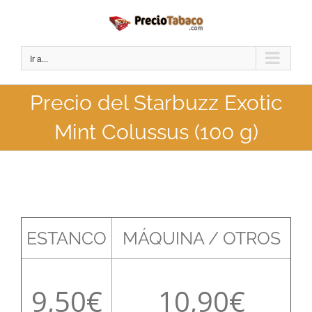
Saltar
al
contenido
Ir a...
Precio del Starbuzz Exotic
Mint Colussus (100 g)
ESTANCO
MÁQUINA / OTROS
9,50
10,90