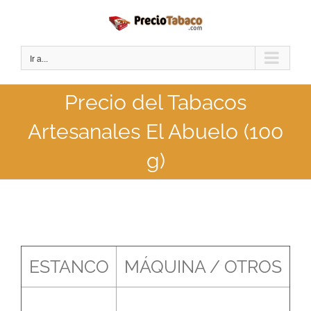
Saltar
al
contenido
Ir a...
Precio del Tabacos
Artesanales El Abuelo (100
g)
ESTANCO
MÁQUINA / OTROS