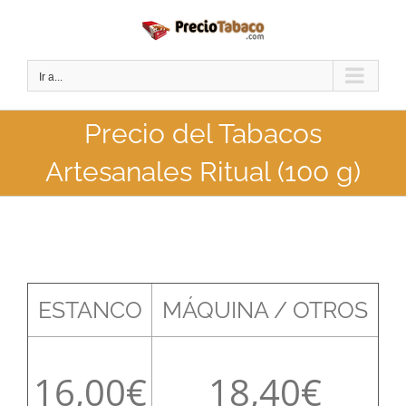
Saltar
al
contenido
Ir a...
Precio del Tabacos
Artesanales Ritual (100 g)
ESTANCO
MÁQUINA / OTROS
16,00
18,40