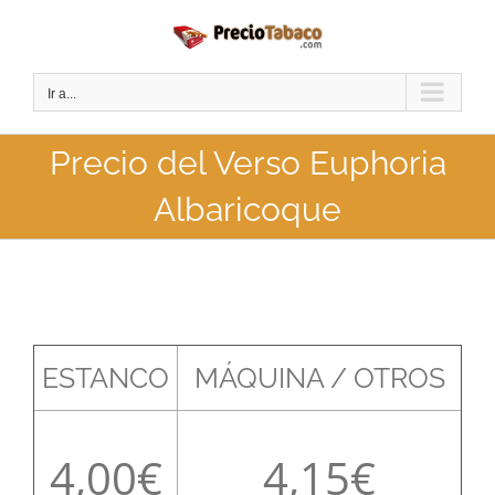
Saltar
al
contenido
Ir a...
Precio del Verso Euphoria
Albaricoque
ESTANCO
MÁQUINA / OTROS
4,00
4,15