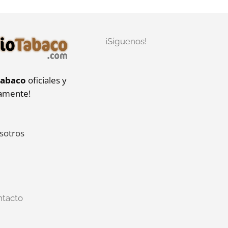
¡Síguenos!
tabaco
oficiales y
iamente!
sotros
ntacto