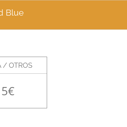
d Blue
 / OTROS
15