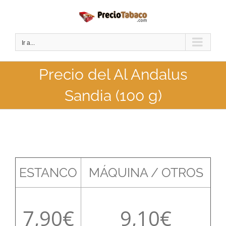
Saltar
al
contenido
Ir a...
Precio del Al Andalus
Sandia (100 g)
ESTANCO
MÁQUINA / OTROS
7,90
9,10